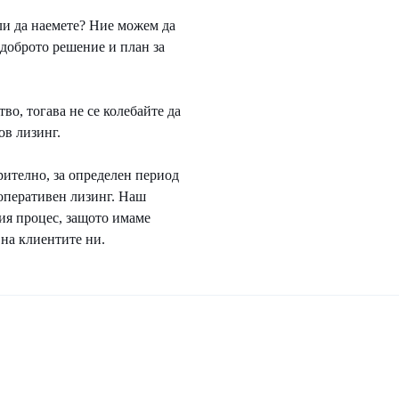
ли да наемете? Ние можем да
доброто решение и план за
во, тогава не се колебайте да
ов лизинг.
рително, за определен период
 оперативен лизинг. Наш
лия процес, защото имаме
 на клиентите ни.