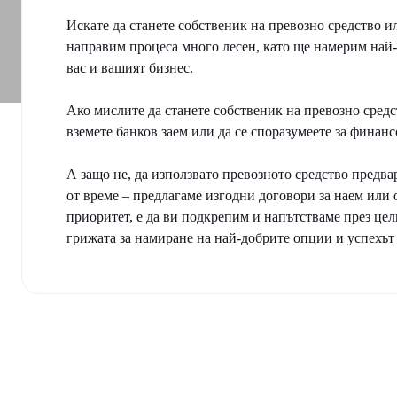
Искате да станете собственик на превозно средство и
направим процеса много лесен, като ще намерим най-
вас и вашият бизнес.
Ако мислите да станете собственик на превозно средст
вземете банков заем или да се споразумеете за финанс
А защо не, да използвато превозното средство предва
от време – предлагаме изгодни договори за наем или
приоритет, е да ви подкрепим и напътстваме през це
грижата за намиране на най-добрите опции и успехът