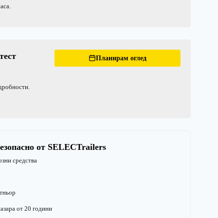
аса.
тест
Планирам оглед
одробности.
езопасно от SELECTrailers
озни средства
тньор
азара от 20 години