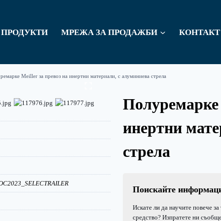
ПРОДУКТИ
МРЕЖА ЗА ПРОДАЖБИ
КОНТАКТ
ремарке Meiller за превоз на инертни материали, с алуминиева стрела
Полуремарке M
инертни мате
стрела
TOC2023_SELECTRAILER
Поискайте информац
Искате ли да научите повече за
средство? Изпратете ни съобще