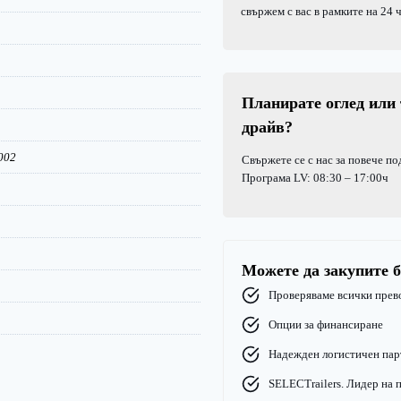
свържем с вас в рамките на 24 ч
Планирате оглед или 
драйв?
002
Свържете се с нас за повече п
Програма LV: 08:30 – 17:00ч
Можете да закупите б
Проверяваме всички прев
Опции за финансиране
Надежден логистичен пар
SELECTrailers. Лидер на п