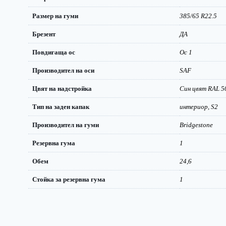
Размер на гуми
385/65 R22.5
Брезент
ДА
Повдигаща ос
Ос 1
Производител на оси
SAF
Цвят на надстройка
Син цвят RAL 5
Тип на заден капак
интериор, S2
Производител на гуми
Bridgestone
Резервна гума
1
Обем
24,6
Стойка за резервна гума
1