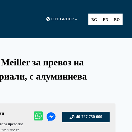
CTE GROUP
BG
EN
RO
eiller за превоз на
риали, с алуминиева
ия
+40 727 750 000
 това превозно
ние и ще се