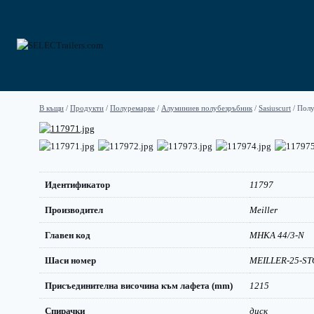
Към
съдържанието
В къщи
/
Продукти
/
Полуремарке
/
Алуминиев полубезръбник
/
Sasiuscurt
/
Полу
Идентификатор
11797
Производител
Meiller
Главен код
MHKA 44/3-N
Шаси номер
MEILLER-25-S
Присъединителна височина към лафета (mm)
1215
Спирачки
диск