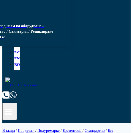
под наем на оборудване –
тво / Санитария / Рециклиране
t.ro
BG
EN
RO
В къщи
/
Продукти
/
Полуремарке
/
Брезентово
/
Стандартно
/
Без