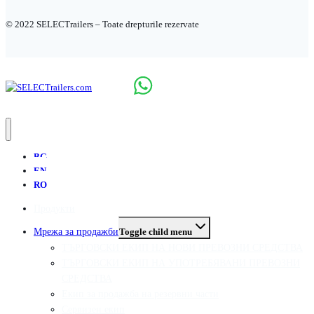
© 2022 SELECTrailers – Toate drepturile rezervate
BG
EN
RO
Продукти
Мрежа за продажби
Toggle child menu
ТЪРГОВСКИ ЕКИП НА НОВИ ПРЕВОЗНИ СРЕДСТВА
ТЪРГОВСКИ ЕКИП НА УПОТРЕБЯВАНИ ПРЕВОЗНИ
СРЕДСТВА
Екип за продажба на резервни части
Сервизен екип