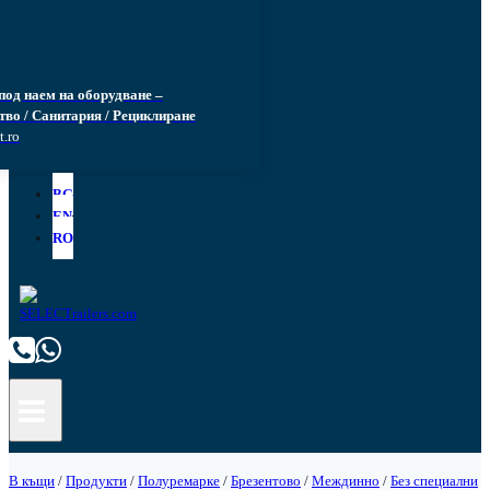
под наем на оборудване –
тво / Санитария / Рециклиране
t.ro
BG
EN
RO
В къщи
/
Продукти
/
Полуремарке
/
Брезентово
/
Междинно
/
Без специални