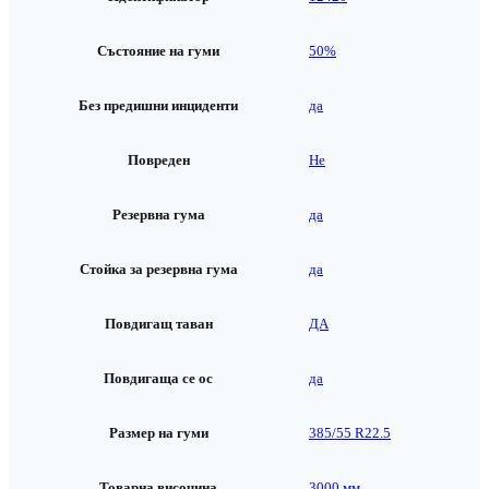
Състояние на гуми
50%
Без предишни инциденти
да
Повреден
Не
Резервна гума
да
Стойка за резервна гума
да
Повдигащ таван
ДА
Повдигаща се ос
да
Размер на гуми
385/55 R22.5
Товарна височина
3000 мм