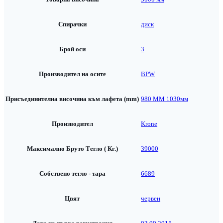
Спирачки
диск
Брой оси
3
Производител на осите
BPW
Присъединителна височина към лафета (mm)
980 ММ 1030мм
Производител
Krone
Максимално Бруто Тегло ( Кг.)
39000
Собствено тегло - тара
6689
Цвят
червен