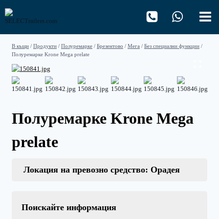
Към
съдържанието
В къщи
/
Продукти
/
Полуремарке
/
Брезентово
/
Мега
/
Без специални функции
/
Полуремарке Krone Mega prelate
Полуремарке Krone Mega
prelate
Локация на превозно средство: Орадея
Поискайте информация