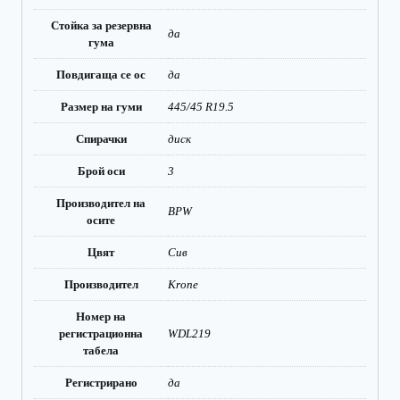
Стойка за резервна
да
гума
Повдигаща се ос
да
Размер на гуми
445/45 R19.5
Спирачки
диск
Брой оси
3
Производител на
BPW
осите
Цвят
Сив
Производител
Krone
Номер на
регистрационна
WDL219
табела
Регистрирано
да