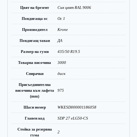
Цвят на брезент
Сив цвят RAL 9006
Повдигаща ос
Ос 1
Производител
Krone
Повдигащ таван
ДА
Размер на гуми
435/50 R19.5
Товарна височина
3000
Спирачки
диск
Присъединителна
височина към лафета
975
(mm)
Шаси номер
WKESD000001186058
Главен код
SDP 27 eLG50-CS
Стойка за резервна
2
гума