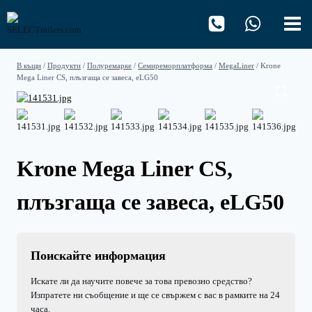
Към
съдържанието
В къщи
/
Продукти
/
Полуремарке
/
Семиреморплатформа
/
MegaLiner
/
Krone
Mega Liner CS, плъзгаща се завеса, eLG50
Krone Mega Liner CS,
плъзгаща се завеса, eLG50
Поискайте информация
Искате ли да научите повече за това превозно средство?
Изпратете ни съобщение и ще се свържем с вас в рамките на 24
часа.