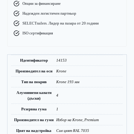
Опции за финансиране
Надежден логистичен партньор
SELECTrailers. Лидер на пазара от 20 години
ISO сертификация
Идентификатор
14153
Производител на оси
Krone
Тип на покрив
Krone 193 мм
Алуминиеви канати
4
(дъски)
Резервна гума
1
Производител на гуми
Избор на Krone, Premium
Цвят на надстройка
Сив цвят RAL 7035