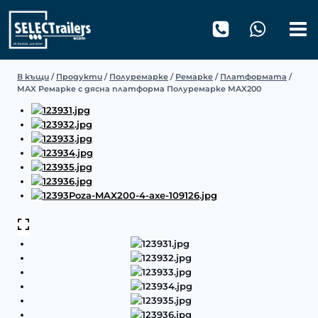
Към
съдържанието
В къщи
/
Продукти
/
Полуремарке
/
Ремарке
/
Платформата
/
MAX Ремарке с дясна платформа Полуремарке MAX200