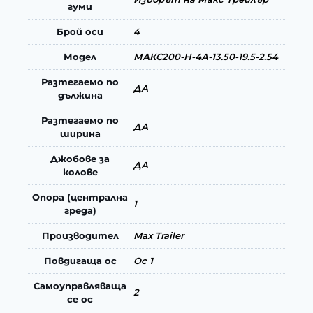
гуми
Брой оси
4
Модел
МАКС200-Н-4А-13.50-19.5-2.54
Разтегаемо по
ДА
дължина
Разтегаемо по
ДА
ширина
Джобове за
ДА
колове
Опора (централна
1
греда)
Производител
Max Trailer
Повдигаща ос
Ос 1
Самоуправляваща
2
се ос