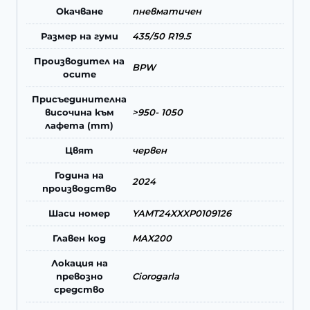
Окачване
пневматичен
Размер на гуми
435/50 R19.5
Производител на
BPW
осите
Присъединителна
височина към
>950- 1050
лафета (mm)
Цвят
червен
Година на
2024
производство
Шаси номер
YAMT24XXXP0109126
Главен код
MAX200
Локация на
превозно
Ciorogarla
средство