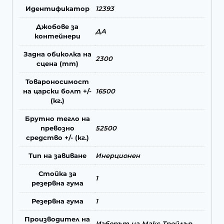
Идентификатор
12393
Джобове за
ДА
контейнери
Задна обиколка на
2300
сцена (mm)
Товароносимост
на царски болт +/-
16500
(кг.)
Брутно тегло на
превозно
52500
средство +/- (кг.)
Тип на завиване
Инерционен
Стойка за
1
резервна гума
Резервна гума
1
Производител на
Изборът на Макс Трейлър