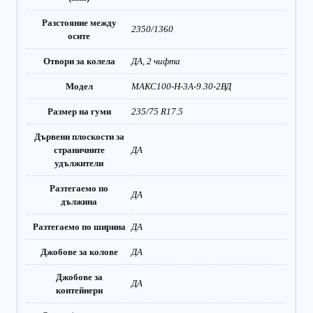
Разстояние между
2350/1360
осите
Отвори за колела
ДА, 2 чифта
Модел
МАКС100-Н-3А-9.30-2ВД
Размер на гуми
235/75 R17.5
Дървени плоскости за
страничните
ДА
удължители
Разтегаемо по
ДА
дължина
Разтегаемо по ширина
ДА
Джобове за колове
ДА
Джобове за
ДА
контейнери