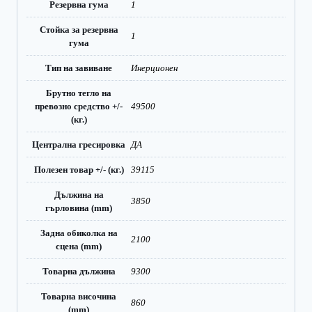
Резервна гума
1
Стойка за резервна
1
гума
Тип на завиване
Инерционен
Брутно тегло на
превозно средство +/-
49500
(кг.)
Централна гресировка
ДА
Полезен товар +/- (кг.)
39115
Дължина на
3850
гърловина (mm)
Задна обиколка на
2100
сцена (mm)
Товарна дължина
9300
Товарна височина
860
(mm)