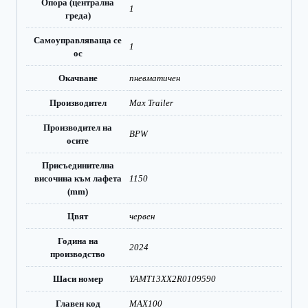
Опора (централна
1
греда)
Самоуправляваща се
1
ос
Окачване
пневматичен
Производител
Max Trailer
Производител на
BPW
осите
Присъединителна
височина към лафета
1150
(mm)
Цвят
червен
Година на
2024
производство
Шаси номер
YAMT13XX2R0109590
Главен код
MAX100