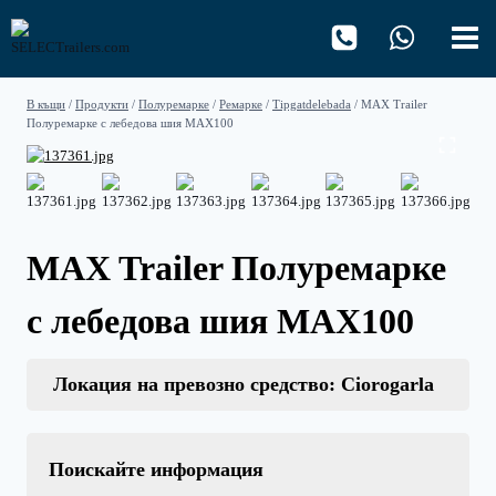
Към
съдържанието
В къщи
/
Продукти
/
Полуремарке
/
Ремарке
/
Tipgatdelebada
/
MAX Trailer
Полуремарке с лебедова шия MAX100
MAX Trailer Полуремарке
с лебедова шия MAX100
Локация на превозно средство: Ciorogarla
Поискайте информация