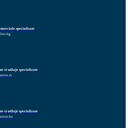
omerciale specializate
lers.bg
 si utilaje specializate
ution.ro
 si utilaje specializate
ution.hu