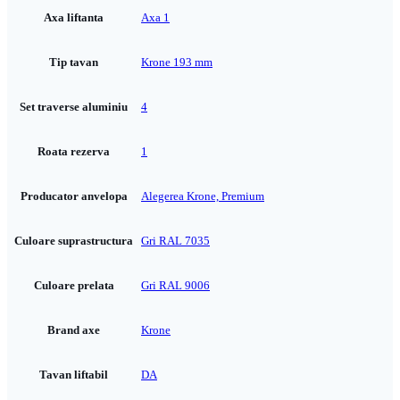
Axa liftanta
Axa 1
Tip tavan
Krone 193 mm
Set traverse aluminiu
4
Roata rezerva
1
Producator anvelopa
Alegerea Krone, Premium
Culoare suprastructura
Gri RAL 7035
Culoare prelata
Gri RAL 9006
Brand axe
Krone
Tavan liftabil
DA