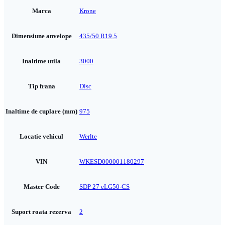
Marca
Krone
Dimensiune anvelope
435/50 R19.5
Inaltime utila
3000
Tip frana
Disc
Inaltime de cuplare (mm)
975
Locatie vehicul
Werlte
VIN
WKESD000001180297
Master Code
SDP 27 eLG50-CS
Suport roata rezerva
2