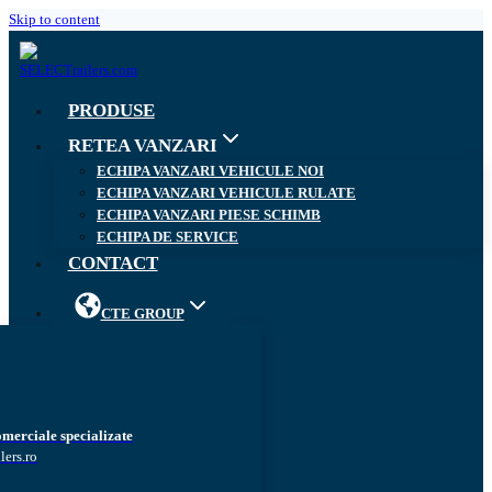
Skip to content
PRODUSE
RETEA VANZARI
ECHIPA VANZARI VEHICULE NOI
ECHIPA VANZARI VEHICULE RULATE
ECHIPA VANZARI PIESE SCHIMB
ECHIPA DE SERVICE
CONTACT
CTE GROUP
omerciale specializate
lers.ro