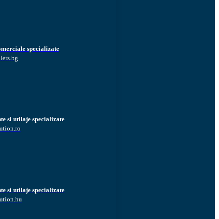
omerciale specializate
lers.bg
 si utilaje specializate
ution.ro
 si utilaje specializate
ution.hu