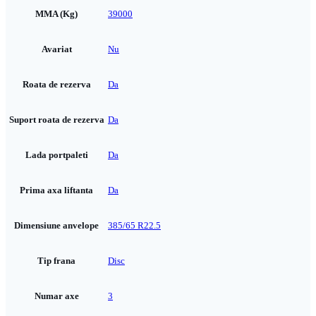
MMA (Kg)
39000
Avariat
Nu
Roata de rezerva
Da
Suport roata de rezerva
Da
Lada portpaleti
Da
Prima axa liftanta
Da
Dimensiune anvelope
385/65 R22.5
Tip frana
Disc
Numar axe
3