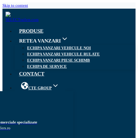
Skip to content
PRODUSE
RETEA VANZARI
ECHIPA VANZARI VEHICULE NOI
ECHIPA VANZARI VEHICULE RULATE
ECHIPA VANZARI PIESE SCHIMB
ECHIPA DE SERVICE
CONTACT
CTE GROUP
omerciale specializate
lers.ro