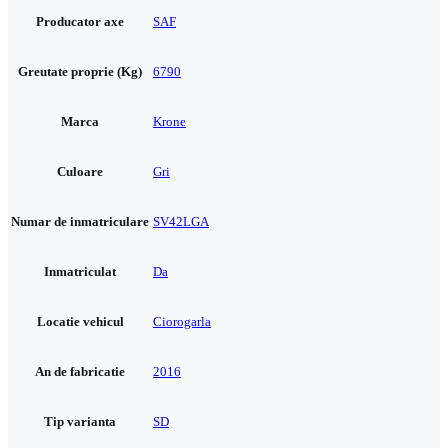
Producator axe
SAF
Greutate proprie (Kg)
6790
Marca
Krone
Culoare
Gri
Numar de inmatriculare
SV42LGA
Inmatriculat
Da
Locatie vehicul
Ciorogarla
An de fabricatie
2016
Tip varianta
SD