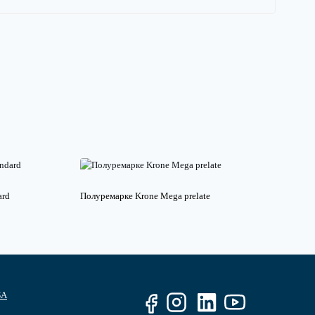
ard
Полуремарке Krone Mega prelate
БА