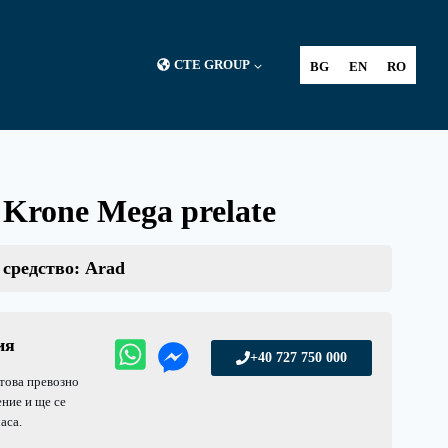
CTE GROUP
BG
EN
RO
Krone Mega prelate
 средство: Arad
ия
+40 727 750 000
 това превозно
ние и ще се
аса.