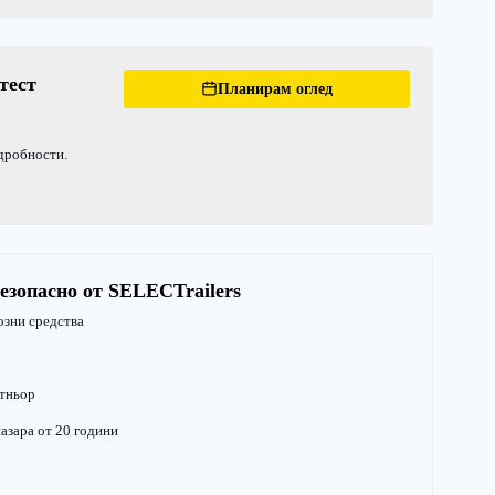
тест
Планирам оглед
одробности.
езопасно от SELECTrailers
озни средства
тньор
азара от 20 години