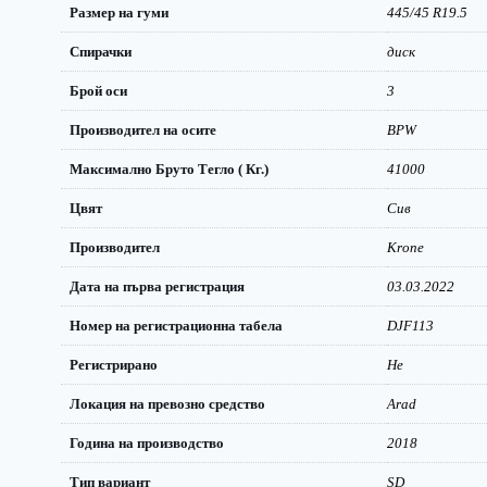
Размер на гуми
445/45 R19.5
Спирачки
диск
Брой оси
3
Производител на осите
BPW
Максимално Бруто Тегло ( Кг.)
41000
Цвят
Сив
Производител
Krone
Дата на първа регистрация
03.03.2022
Номер на регистрационна табела
DJF113
Регистрирано
Не
Локация на превозно средство
Arad
Година на производство
2018
Тип вариант
SD