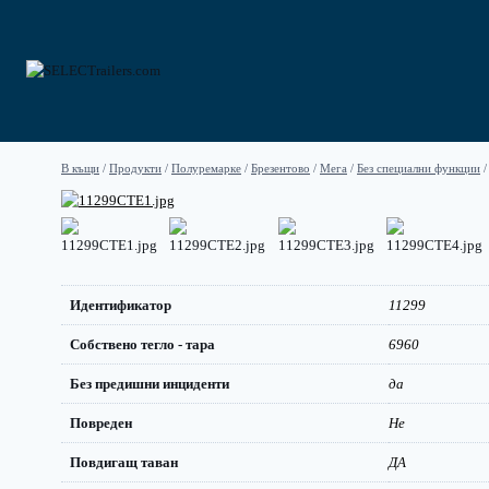
Към
съдържанието
В къщи
/
Продукти
/
Полуремарке
/
Брезентово
/
Мега
/
Без специални функции
/
Идентификатор
11299
Собствено тегло - тара
6960
Без предишни инциденти
да
Повреден
Не
Повдигащ таван
ДА