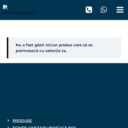
Skip
to
content
2007
Nu a fost găsit niciun produs care să se
potrivească cu selecția ta.
PRODUSE
ECHIPA VANZARI VEHICULE NOI