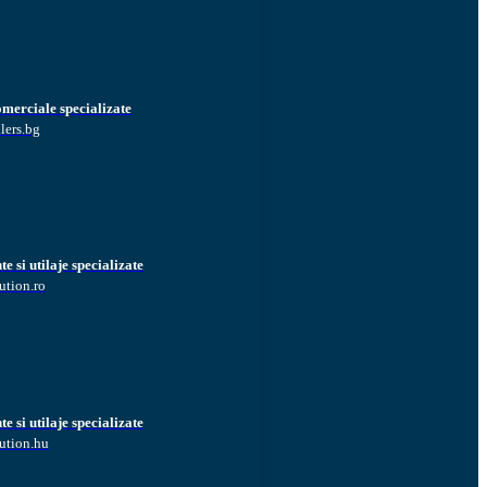
omerciale specializate
lers.bg
 si utilaje specializate
ution.ro
 si utilaje specializate
ution.hu