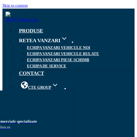
Skip to content
PRODUSE
RETEA VANZARI
ECHIPA VANZARI VEHICULE NOI
ECHIPA VANZARI VEHICULE RULATE
ECHIPA VANZARI PIESE SCHIMB
ECHIPA DE SERVICE
CONTACT
CTE GROUP
omerciale specializate
lers.ro