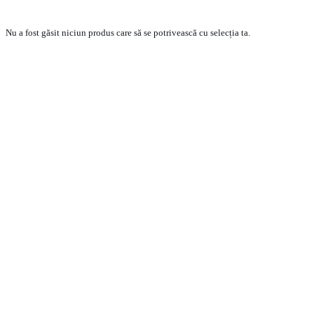
Nu a fost găsit niciun produs care să se potrivească cu selecția ta.
PRODUSE
ECHIPA VANZARI VEHICULE NOI
ECHIPA VANZARI VEHICULE RULATE
ECHIPA VANZARI PIESE SCHIMB
ECHIPA SERVICE
CONTACT
CONDITII GENERALE DE VANZARE
TERMENI SI CONDITII
POLITICA DE CONFIDENTIALITATE
POLITICA DE COOKIE-URI