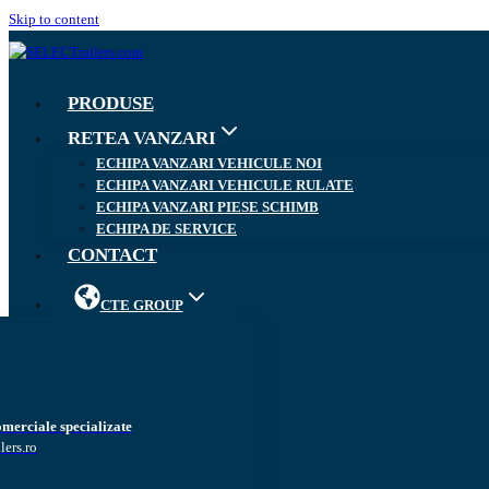
Skip to content
PRODUSE
RETEA VANZARI
ECHIPA VANZARI VEHICULE NOI
ECHIPA VANZARI VEHICULE RULATE
ECHIPA VANZARI PIESE SCHIMB
ECHIPA DE SERVICE
CONTACT
CTE GROUP
omerciale specializate
lers.ro