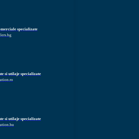
omerciale specializate
lers.bg
 si utilaje specializate
ution.ro
 si utilaje specializate
ution.hu