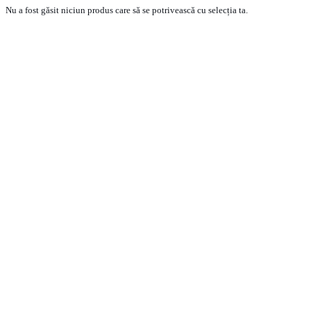
Nu a fost găsit niciun produs care să se potrivească cu selecția ta.
PRODUSE
ECHIPA VANZARI VEHICULE NOI
ECHIPA VANZARI VEHICULE RULATE
ECHIPA VANZARI PIESE SCHIMB
ECHIPA SERVICE
CONTACT
CONDITII GENERALE DE VANZARE
TERMENI SI CONDITII
POLITICA DE CONFIDENTIALITATE
POLITICA DE COOKIE-URI