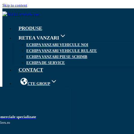
Skip to content
PRODUSE
RETEA VANZARI
ECHIPA VANZARI VEHICULE NOI
ECHIPA VANZARI VEHICULE RULATE
ECHIPA VANZARI PIESE SCHIMB
ECHIPA DE SERVICE
CONTACT
CTE GROUP
omerciale specializate
lers.ro