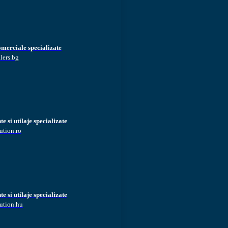
omerciale specializate
lers.bg
 si utilaje specializate
ution.ro
 si utilaje specializate
ution.hu