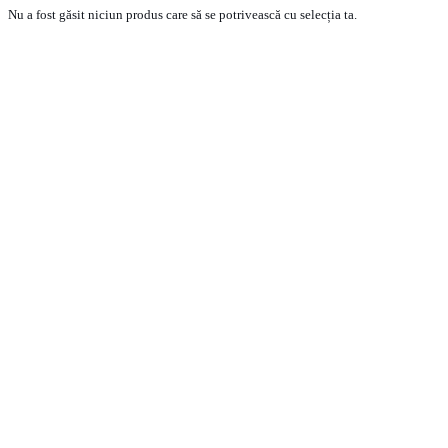
Nu a fost găsit niciun produs care să se potrivească cu selecția ta.
PRODUSE
ECHIPA VANZARI VEHICULE NOI
ECHIPA VANZARI VEHICULE RULATE
ECHIPA VANZARI PIESE SCHIMB
ECHIPA SERVICE
CONTACT
CONDITII GENERALE DE VANZARE
TERMENI SI CONDITII
POLITICA DE CONFIDENTIALITATE
POLITICA DE COOKIE-URI