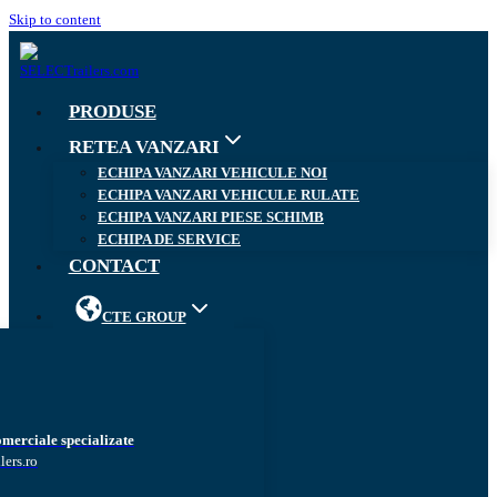
Skip to content
PRODUSE
RETEA VANZARI
ECHIPA VANZARI VEHICULE NOI
ECHIPA VANZARI VEHICULE RULATE
ECHIPA VANZARI PIESE SCHIMB
ECHIPA DE SERVICE
CONTACT
CTE GROUP
omerciale specializate
lers.ro