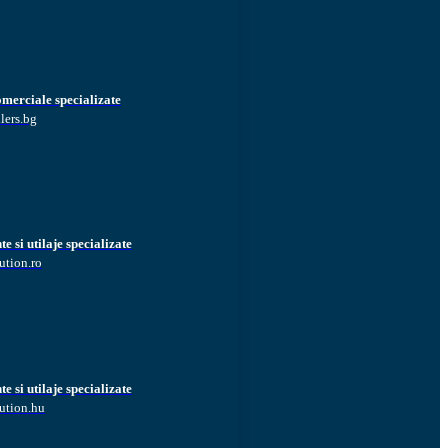
omerciale specializate
lers.bg
 si utilaje specializate
ution.ro
 si utilaje specializate
ution.hu