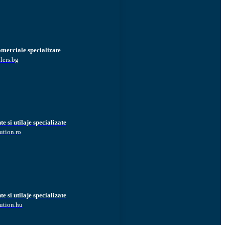
omerciale specializate
lers.bg
 si utilaje specializate
ution.ro
 si utilaje specializate
ution.hu