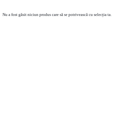
Nu a fost găsit niciun produs care să se potrivească cu selecția ta.
PRODUSE
ECHIPA VANZARI VEHICULE NOI
ECHIPA VANZARI VEHICULE RULATE
ECHIPA VANZARI PIESE SCHIMB
ECHIPA SERVICE
CONTACT
CONDITII GENERALE DE VANZARE
TERMENI SI CONDITII
POLITICA DE CONFIDENTIALITATE
POLITICA DE COOKIE-URI