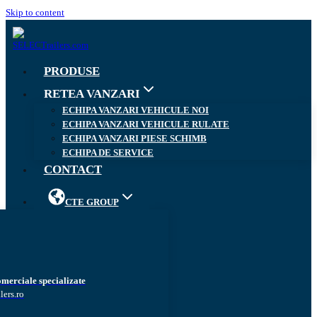
Skip to content
PRODUSE
RETEA VANZARI
ECHIPA VANZARI VEHICULE NOI
ECHIPA VANZARI VEHICULE RULATE
ECHIPA VANZARI PIESE SCHIMB
ECHIPA DE SERVICE
CONTACT
CTE GROUP
omerciale specializate
lers.ro