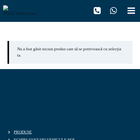
Skip
to
content
2,999m
Nu a fost găsit niciun produs care să se potrivească cu selecția
ta.
PRODUSE
ECHIPA VANZARI VEHICULE NOI