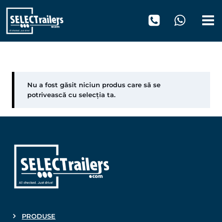
Skip
to
content
BENALU
Nu a fost găsit niciun produs care să se
potrivească cu selecția ta.
PRODUSE