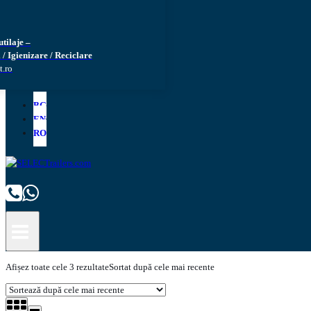
utilaje –
 / Igienizare / Reciclare
t.ro
BG
EN
RO
Afișez toate cele 3 rezultate
Sortat după cele mai recente