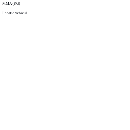
MMA (KG)
Locatie vehicul
PRODUSE
ECHIPA VANZARI VEHICULE NOI
ECHIPA VANZARI VEHICULE RULATE
ECHIPA VANZARI PIESE SCHIMB
ECHIPA SERVICE
CONTACT
CONDITII GENERALE DE VANZARE
TERMENI SI CONDITII
POLITICA DE CONFIDENTIALITATE
POLITICA DE COOKIE-URI