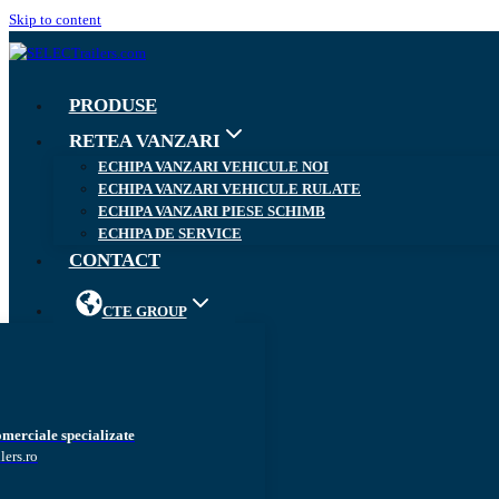
Skip to content
PRODUSE
RETEA VANZARI
ECHIPA VANZARI VEHICULE NOI
ECHIPA VANZARI VEHICULE RULATE
ECHIPA VANZARI PIESE SCHIMB
ECHIPA DE SERVICE
CONTACT
CTE GROUP
omerciale specializate
lers.ro