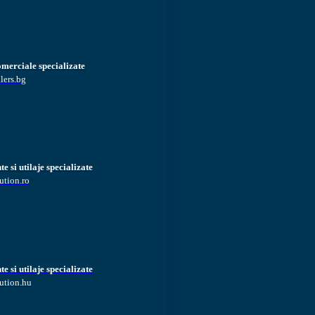
omerciale specializate
lers.bg
 si utilaje specializate
ution.ro
 si utilaje specializate
ution.hu