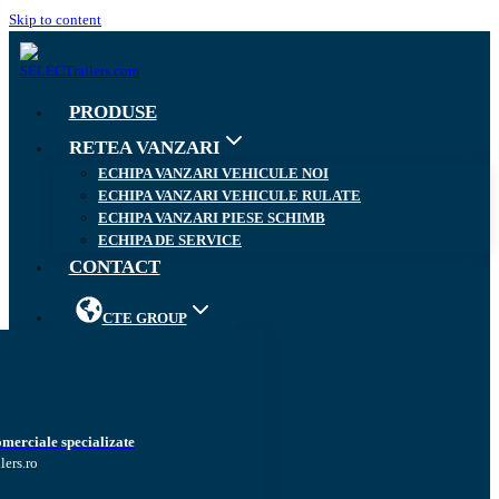
Skip to content
PRODUSE
RETEA VANZARI
ECHIPA VANZARI VEHICULE NOI
ECHIPA VANZARI VEHICULE RULATE
ECHIPA VANZARI PIESE SCHIMB
ECHIPA DE SERVICE
CONTACT
CTE GROUP
omerciale specializate
lers.ro