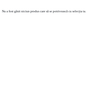
Nu a fost găsit niciun produs care să se potrivească cu selecția ta.
PRODUSE
ECHIPA VANZARI VEHICULE NOI
ECHIPA VANZARI VEHICULE RULATE
ECHIPA VANZARI PIESE SCHIMB
ECHIPA SERVICE
CONTACT
CONDITII GENERALE DE VANZARE
TERMENI SI CONDITII
POLITICA DE CONFIDENTIALITATE
POLITICA DE COOKIE-URI