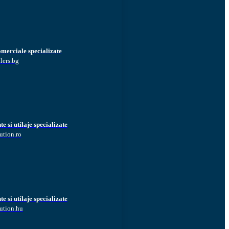
omerciale specializate
lers.bg
 si utilaje specializate
ution.ro
 si utilaje specializate
ution.hu