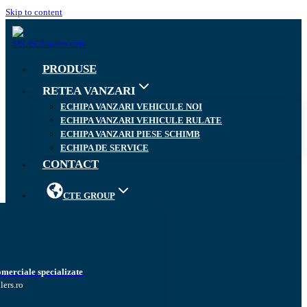
Skip to content
PRODUSE
RETEA VANZARI
ECHIPA VANZARI VEHICULE NOI
ECHIPA VANZARI VEHICULE RULATE
ECHIPA VANZARI PIESE SCHIMB
ECHIPA DE SERVICE
CONTACT
CTE GROUP
omerciale specializate
lers.ro