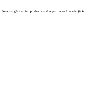
Nu a fost găsit niciun produs care să se potrivească cu selecția ta.
PRODUSE
ECHIPA VANZARI VEHICULE NOI
ECHIPA VANZARI VEHICULE RULATE
ECHIPA VANZARI PIESE SCHIMB
ECHIPA SERVICE
CONTACT
CONDITII GENERALE DE VANZARE
TERMENI SI CONDITII
POLITICA DE CONFIDENTIALITATE
POLITICA DE COOKIE-URI