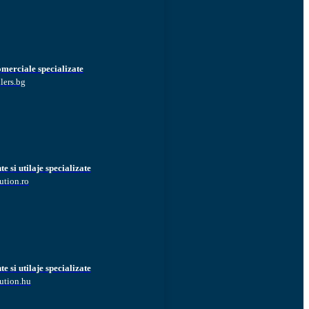
omerciale specializate
lers.bg
 si utilaje specializate
ution.ro
 si utilaje specializate
ution.hu