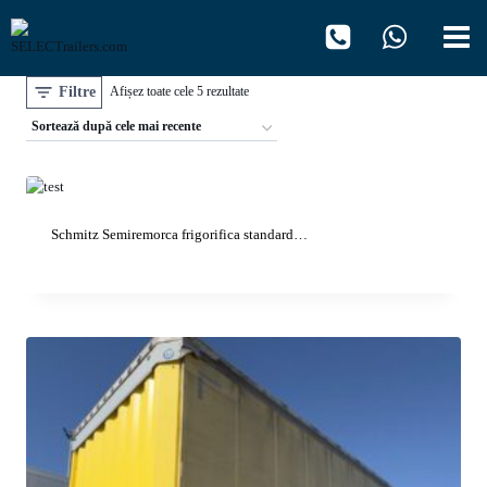
Skip
to
content
Filtre
Sortat
Afișez toate cele 5 rezultate
după
cele
mai
recente
Schmitz Semiremorca frigorifica standard…