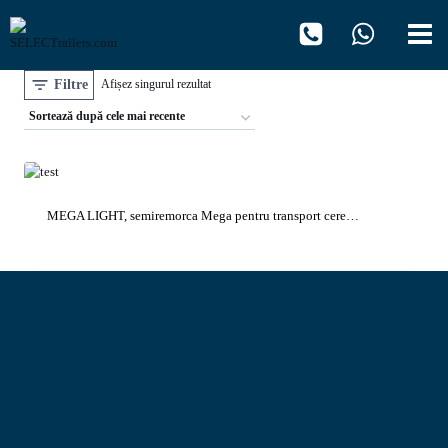
Skip
to
content
Filtre
Afișez singurul rezultat
MEGA LIGHT, semiremorca Mega pentru transport cere…