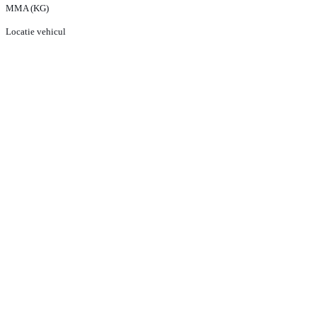
MMA (KG)
Locatie vehicul
PRODUSE
ECHIPA VANZARI VEHICULE NOI
ECHIPA VANZARI VEHICULE RULATE
ECHIPA VANZARI PIESE SCHIMB
ECHIPA SERVICE
CONTACT
CONDITII GENERALE DE VANZARE
TERMENI SI CONDITII
POLITICA DE CONFIDENTIALITATE
POLITICA DE COOKIE-URI