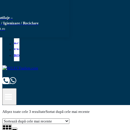
utilaje –
 / Igienizare / Reciclare
t.ro
BG
EN
RO
Afișez toate cele 3 rezultate
Sortat după cele mai recente