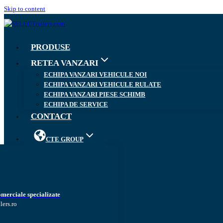
Skip to content
PRODUSE
RETEA VANZARI
ECHIPA VANZARI VEHICULE NOI
ECHIPA VANZARI VEHICULE RULATE
ECHIPA VANZARI PIESE SCHIMB
ECHIPA DE SERVICE
CONTACT
CTE GROUP
omerciale specializate
lers.ro