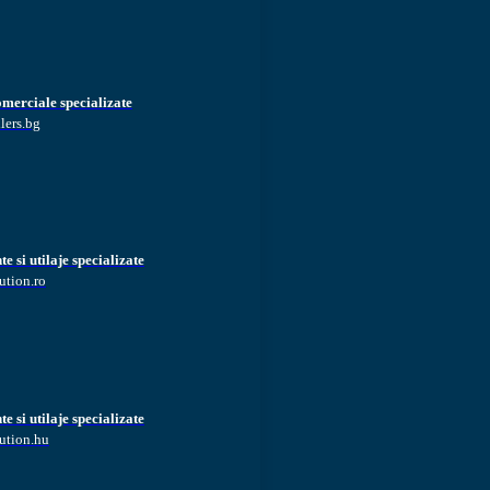
omerciale specializate
lers.bg
 si utilaje specializate
ution.ro
 si utilaje specializate
ution.hu