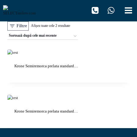
Skip
to
content
Filtre
Sortat
Afișez toate cele 2 rezultate
după
cele
mai
recente
Krone Semiremorca prelata standard…
Krone Semiremorca prelata standard…