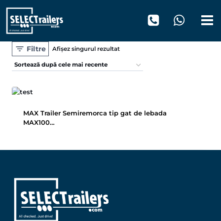
Skip
to
content
Filtre
Afișez singurul rezultat
MAX Trailer Semiremorca tip gat de lebada
MAX100…