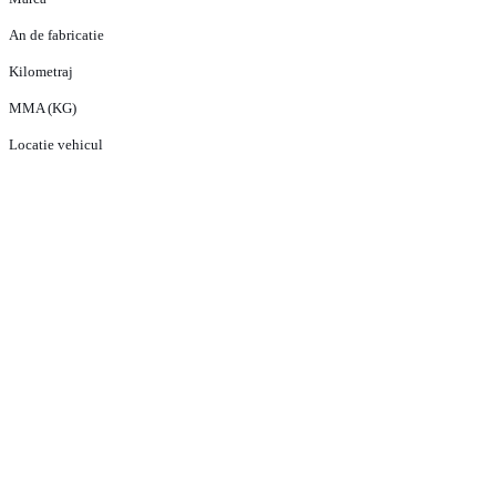
An de fabricatie
Kilometraj
MMA (KG)
Locatie vehicul
PRODUSE
ECHIPA VANZARI VEHICULE NOI
ECHIPA VANZARI VEHICULE RULATE
ECHIPA VANZARI PIESE SCHIMB
ECHIPA SERVICE
CONTACT
CONDITII GENERALE DE VANZARE