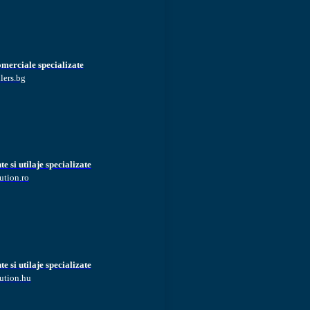
omerciale specializate
lers.bg
 si utilaje specializate
ution.ro
 si utilaje specializate
ution.hu