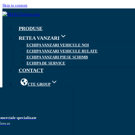
Skip to content
PRODUSE
RETEA VANZARI
ECHIPA VANZARI VEHICULE NOI
ECHIPA VANZARI VEHICULE RULATE
ECHIPA VANZARI PIESE SCHIMB
ECHIPA DE SERVICE
CONTACT
CTE GROUP
omerciale specializate
lers.ro