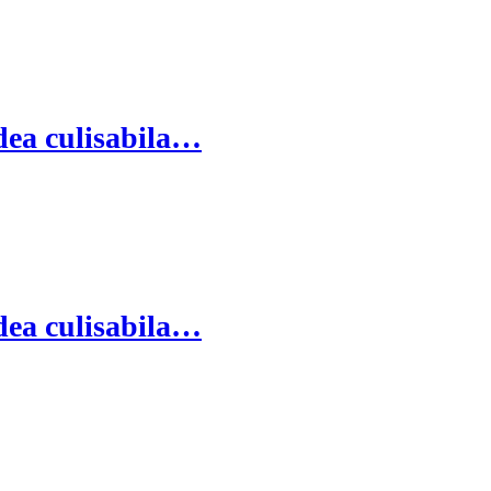
dea culisabila…
dea culisabila…