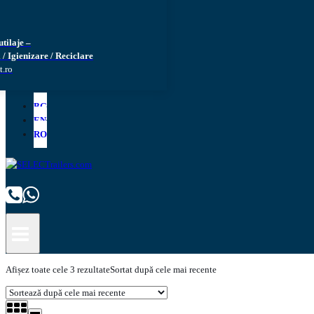
utilaje –
 / Igienizare / Reciclare
t.ro
BG
EN
RO
Afișez toate cele 3 rezultate
Sortat după cele mai recente