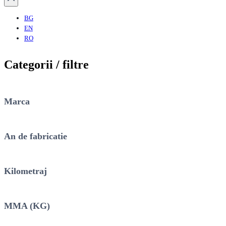
BG
EN
RO
Categorii / filtre
Marca
An de fabricatie
Kilometraj
MMA (KG)