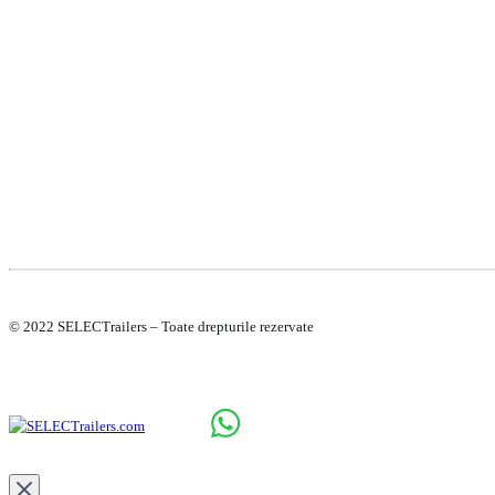
TERMENI SI CONDITII
POLITICA DE CONFIDENTIALITATE
POLITICA DE COOKIE-URI
© 2022 SELECTrailers – Toate drepturile rezervate