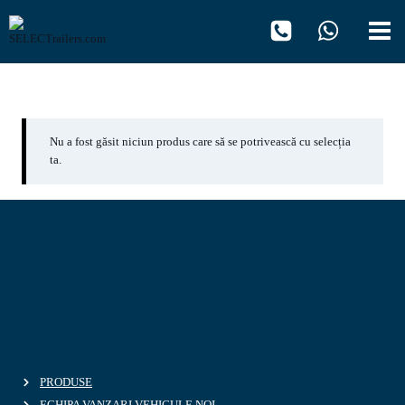
Skip
to
content
SDS01
Nu a fost găsit niciun produs care să se potrivească cu selecția
ta.
PRODUSE
ECHIPA VANZARI VEHICULE NOI