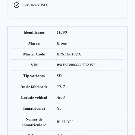
Certificare ISO
Identificator
11290
Marca
Krone
Master Code
KRNSH010201
VIN
WKESD000000762352
Tip varianta
SD
An de fabricatie
2017
Locatie vehicul
Arad
Inmatriculat
Nu
Numar de
IF 15 BTJ
inmatriculare