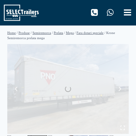
Skip
to
content
Home
/
Produse
/
Semiremorca
/
Prelata
/
Mega
/
Fara dotari speciale
/
Krone
Semiremorca prelata mega