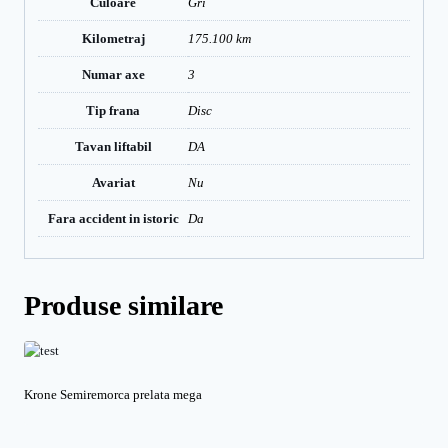
Culoare
Gri
Kilometraj
175.100 km
Numar axe
3
Tip frana
Disc
Tavan liftabil
DA
Avariat
Nu
Fara accident in istoric
Da
Produse similare
Krone Semiremorca prelata mega