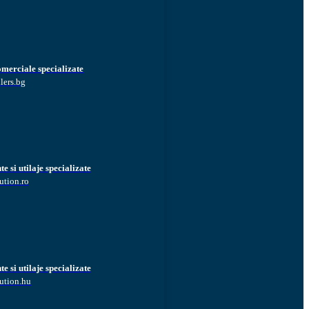
omerciale specializate
lers.bg
 si utilaje specializate
ution.ro
 si utilaje specializate
ution.hu