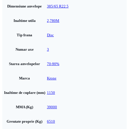
Dimensiune anvelope
385/65 R22.5
Inaltime utila
2,780M
Tip frana
Disc
Numar axe
3
Starea anvelopelor
70-90%
Marca
Krone
Inaltime de cuplare (mm)
1150
MMA (Kg)
39000
Greutate proprie (Kg)
6510