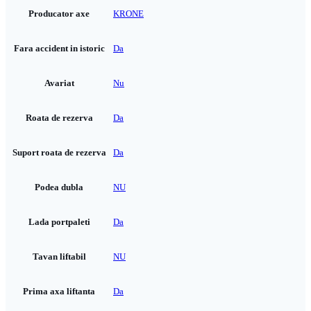
Producator axe
KRONE
Fara accident in istoric
Da
Avariat
Nu
Roata de rezerva
Da
Suport roata de rezerva
Da
Podea dubla
NU
Lada portpaleti
Da
Tavan liftabil
NU
Prima axa liftanta
Da