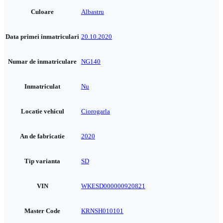
Culoare
Albastru
Data primei inmatriculari
20.10.2020
Numar de inmatriculare
NG140
Inmatriculat
Nu
Locatie vehicul
Ciorogarla
An de fabricatie
2020
Tip varianta
SD
VIN
WKESD000000920821
Master Code
KRNSH010101