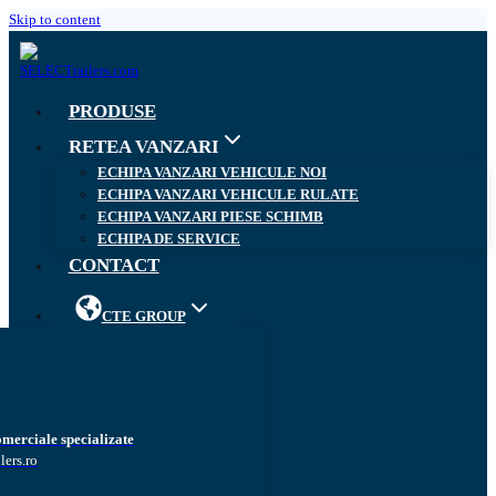
Skip to content
PRODUSE
RETEA VANZARI
ECHIPA VANZARI VEHICULE NOI
ECHIPA VANZARI VEHICULE RULATE
ECHIPA VANZARI PIESE SCHIMB
ECHIPA DE SERVICE
CONTACT
CTE GROUP
omerciale specializate
lers.ro