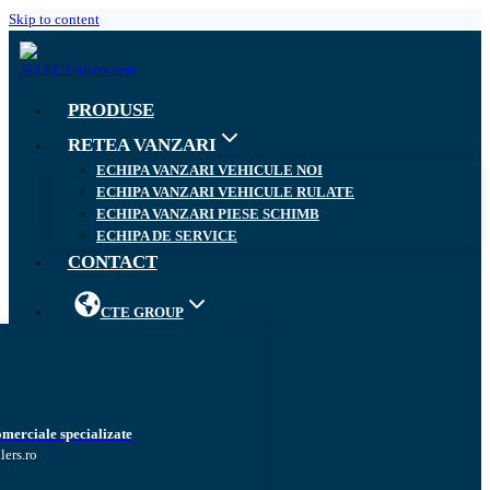
Skip to content
PRODUSE
RETEA VANZARI
ECHIPA VANZARI VEHICULE NOI
ECHIPA VANZARI VEHICULE RULATE
ECHIPA VANZARI PIESE SCHIMB
ECHIPA DE SERVICE
CONTACT
CTE GROUP
omerciale specializate
lers.ro