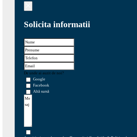
Solicita informatii
De unde ai auzit de noi?
Google
Facebook
Altă sursă