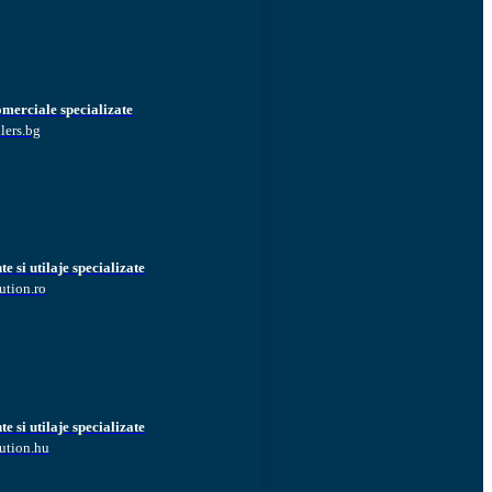
omerciale specializate
lers.bg
 si utilaje specializate
ution.ro
 si utilaje specializate
ution.hu