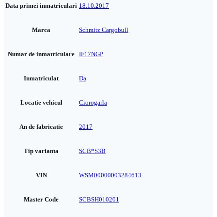
Data primei inmatriculari
18.10.2017
Marca
Schmitz Cargobull
Numar de inmatriculare
IF17NGP
Inmatriculat
Da
Locatie vehicul
Ciorogarla
An de fabricatie
2017
Tip varianta
SCB*S3B
VIN
WSM00000003284613
Master Code
SCBSH010201