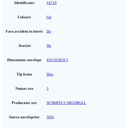
Identificator
14710
Culoare
Gri
Fara accident in istoric
Da
Avariat
Nu
Dimensiune anvelope
435/50 R19.5
Tip frana
Disc
Numar axe
3
Producator axe
SCHMITZ CARGOBULL
Starea anvelopelor
50%