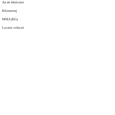
An de fabricatie
Kilometraj
MMA (KG)
Locatie vehicul
PRODUSE
ECHIPA VANZARI VEHICULE NOI
ECHIPA VANZARI VEHICULE RULATE
ECHIPA VANZARI PIESE SCHIMB
ECHIPA SERVICE
CONTACT
CONDITII GENERALE DE VANZARE
TERMENI SI CONDITII