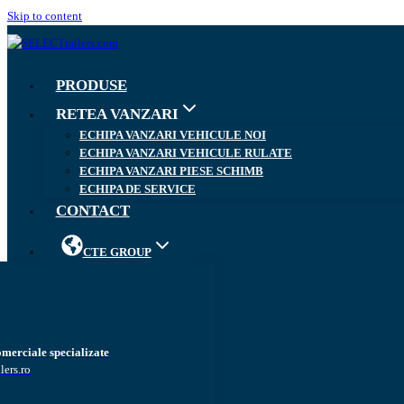
Skip to content
PRODUSE
RETEA VANZARI
ECHIPA VANZARI VEHICULE NOI
ECHIPA VANZARI VEHICULE RULATE
ECHIPA VANZARI PIESE SCHIMB
ECHIPA DE SERVICE
CONTACT
CTE GROUP
omerciale specializate
lers.ro