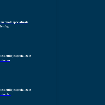
omerciale specializate
lers.bg
 si utilaje specializate
ution.ro
 si utilaje specializate
ution.hu