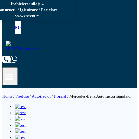
Inchiriere utilaje –
onstructii / Igienizare / Reciclare
www.cterent.ro
RO
Home
/
Produse
/
Autotractor
/
Normal
/
Mercedes-Benz Autotractor standard