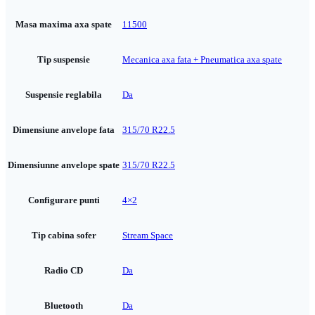
Masa maxima axa spate
11500
Tip suspensie
Mecanica axa fata + Pneumatica axa spate
Suspensie reglabila
Da
Dimensiune anvelope fata
315/70 R22.5
Dimensiunne anvelope spate
315/70 R22.5
Configurare punti
4×2
Tip cabina sofer
Stream Space
Radio CD
Da
Bluetooth
Da