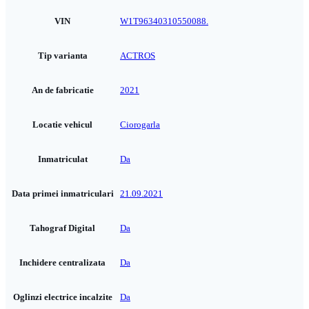
VIN
W1T96340310550088.
Tip varianta
ACTROS
An de fabricatie
2021
Locatie vehicul
Ciorogarla
Inmatriculat
Da
Data primei inmatriculari
21.09.2021
Tahograf Digital
Da
Inchidere centralizata
Da
Oglinzi electrice incalzite
Da