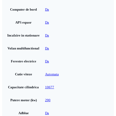
Computer de bord
Da
APS espasr
Da
Incalzire in stationare
Da
Volan multifunctional
Da
Ferestre electrice
Da
Cutie viteze
Automata
Capacitate cilindrica
10677
Putere motor (kw)
290
Adblue
Da