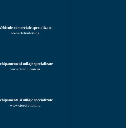
Vehicule comerciale specializate
www.ctetrailers.bg
chipamente si utilaje specializate
www.ctesolution.ro
chipamente si utilaje specializate
www.ctesolution.hu