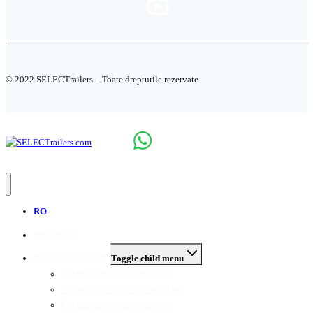
© 2022 SELECTrailers – Toate drepturile rezervate
RO
PRODUSE
RETEA VANZARI
Toggle child menu
Echipa vanzari vehicule noi
Echipa vanzari vehicule rulate
Echipa vanzari piese schimb