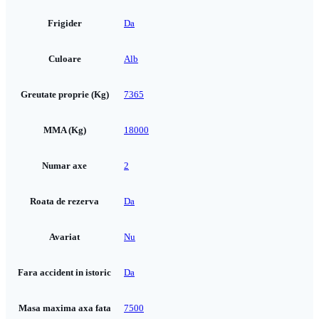
Frigider
Da
Culoare
Alb
Greutate proprie (Kg)
7365
MMA (Kg)
18000
Numar axe
2
Roata de rezerva
Da
Avariat
Nu
Fara accident in istoric
Da
Masa maxima axa fata
7500