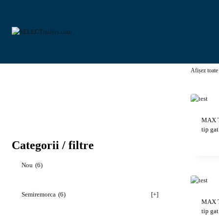
Skip
to
content
Afișez toate 
MAX T
tip g
Categorii / filtre
Nou
(6)
Semiremorca
(6)
[+]
MAX T
tip g