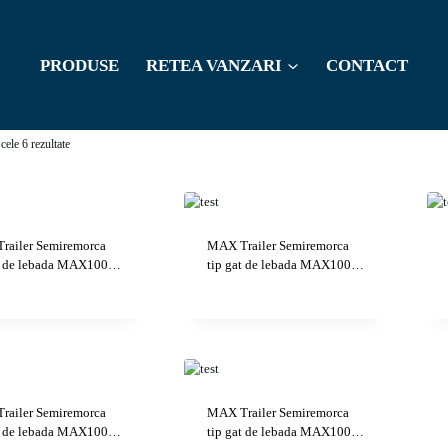
PRODUSE
RETEA VANZARI
CONTACT
Sortat
cele 6 rezultate
după
cele
mai
railer Semiremorca
MAX Trailer Semiremorca
at de lebada MAX100…
recente
tip gat de lebada MAX100…
railer Semiremorca
MAX Trailer Semiremorca
at de lebada MAX100…
tip gat de lebada MAX100…