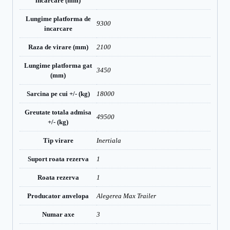
incarcare (mm)
Lungime platforma de
9300
incarcare
Raza de virare (mm)
2100
Lungime platforma gat
3450
(mm)
Sarcina pe cui +/- (kg)
18000
Greutate totala admisa
49500
+/- (kg)
Tip virare
Inertiala
Suport roata rezerva
1
Roata rezerva
1
Producator anvelopa
Alegerea Max Trailer
Numar axe
3