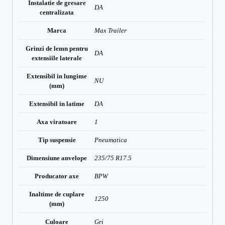
Instalatie de gresare
DA
centralizata
Marca
Max Trailer
Grinzi de lemn pentru
DA
extensiile laterale
Extensibil in lungime
NU
(mm)
Extensibil in latime
DA
Axa viratoare
1
Tip suspensie
Pneumatica
Dimensiune anvelope
235/75 R17.5
Producator axe
BPW
Inaltime de cuplare
1250
(mm)
Culoare
Gri