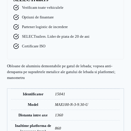
Verificam toate vehiculele
Optiuni de finantare
Partener logistic de incredere
SELECTrailers. Lider de piata de 20 de ani
Certificare ISO
Obloane de aluminiu demontabile pe gatul de lebada; vopsea anti-
derapanta pe suprafetele metalice ale gatului de lebada si platformei;
manometru
Identificator
15041
Model
MAX100-N-3-9.30-U
Distanta intre axe
1360
Inaltime platforma de
860