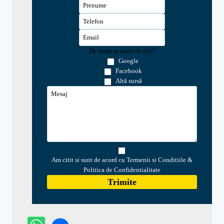
De unde ai auzit de noi?
Google
Facebook
Altă sursă
Am citit si sunt de acord cu Termenii si Conditiile &
Politica de Confidentialitate
Trimite