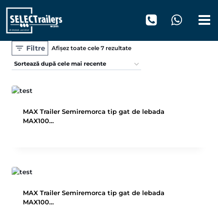
Skip
to
content
Filtre
Sortat
Afișez toate cele 7 rezultate
după
cele
mai
recente
MAX Trailer Semiremorca tip gat de lebada
MAX100…
MAX Trailer Semiremorca tip gat de lebada
MAX100…