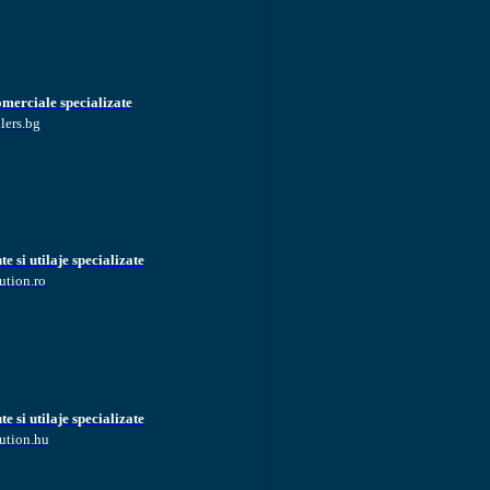
omerciale specializate
lers.bg
 si utilaje specializate
ution.ro
 si utilaje specializate
ution.hu