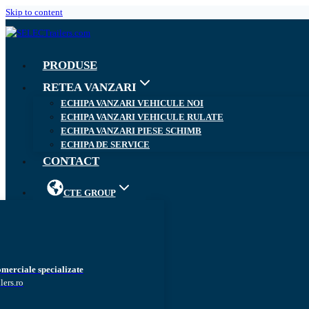
Skip to content
PRODUSE
RETEA VANZARI
ECHIPA VANZARI VEHICULE NOI
ECHIPA VANZARI VEHICULE RULATE
ECHIPA VANZARI PIESE SCHIMB
ECHIPA DE SERVICE
CONTACT
CTE GROUP
omerciale specializate
lers.ro