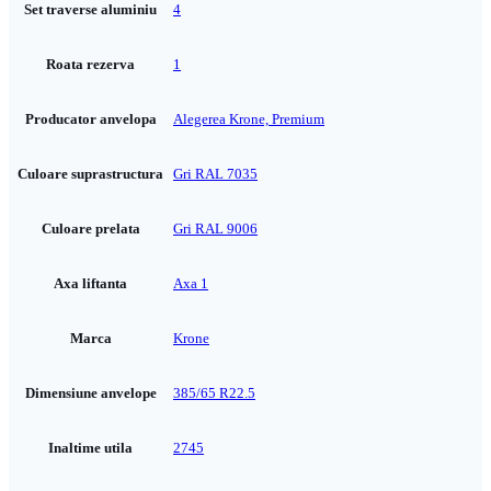
Set traverse aluminiu
4
Roata rezerva
1
Producator anvelopa
Alegerea Krone, Premium
Culoare suprastructura
Gri RAL 7035
Culoare prelata
Gri RAL 9006
Axa liftanta
Axa 1
Marca
Krone
Dimensiune anvelope
385/65 R22.5
Inaltime utila
2745