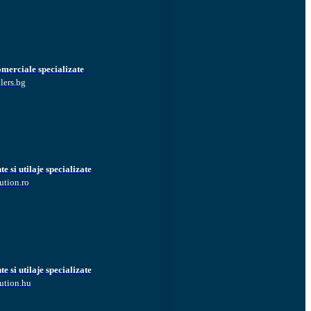
omerciale specializate
lers.bg
 si utilaje specializate
ution.ro
 si utilaje specializate
ution.hu