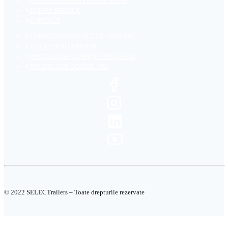
ECHIPA VANZARI PIESE SCHIMB
ECHIPA SERVICE
CONTACT
CONDITII GENERALE DE VANZARE
TERMENI SI CONDITII
POLITICA DE CONFIDENTIALITATE
POLITICA DE COOKIE-URI
© 2022 SELECTrailers – Toate drepturile rezervate