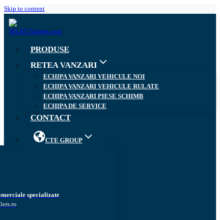
Skip to content
PRODUSE
RETEA VANZARI
ECHIPA VANZARI VEHICULE NOI
ECHIPA VANZARI VEHICULE RULATE
ECHIPA VANZARI PIESE SCHIMB
ECHIPA DE SERVICE
CONTACT
CTE GROUP
omerciale specializate
lers.ro