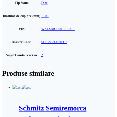
Tip frana
Disc
Inaltime de cuplare (mm)
1100
VIN
WKESD000001139311
Master Code
SDP 27 eLB50-CS
Suport roata rezerva
2
Produse similare
Schmitz Semiremorca