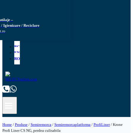
utilaje –
 / Igienizare / Reciclare
t.ro
BG
EN
RO
Home
/
Produse
/
Semiremorca
/
Semiremorcaplatforma
/
ProfiLiner
/
Krone
Profi Liner CS NG, perdea culisabila