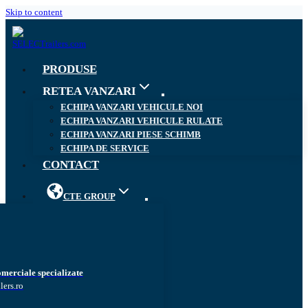
Skip to content
PRODUSE
RETEA VANZARI
ECHIPA VANZARI VEHICULE NOI
ECHIPA VANZARI VEHICULE RULATE
ECHIPA VANZARI PIESE SCHIMB
ECHIPA DE SERVICE
CONTACT
CTE GROUP
omerciale specializate
lers.ro