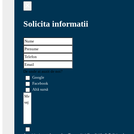
Solicita informatii
De unde ai auzit de noi?
Google
Facebook
Altă sursă