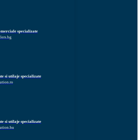
omerciale specializate
lers.bg
 si utilaje specializate
ution.ro
 si utilaje specializate
ution.hu