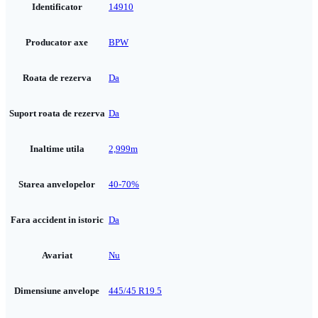
Identificator
14910
Producator axe
BPW
Roata de rezerva
Da
Suport roata de rezerva
Da
Inaltime utila
2,999m
Starea anvelopelor
40-70%
Fara accident in istoric
Da
Avariat
Nu
Dimensiune anvelope
445/45 R19.5