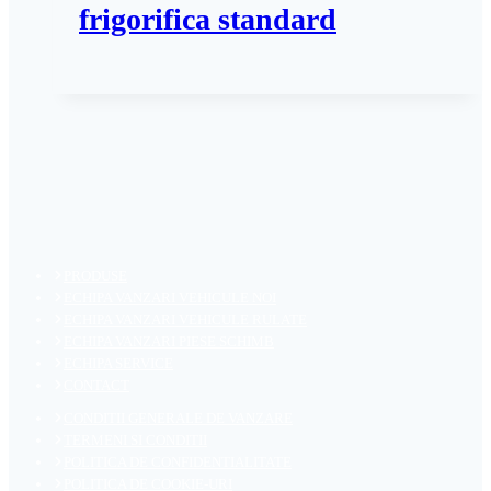
frigorifica standard
PRODUSE
ECHIPA VANZARI VEHICULE NOI
ECHIPA VANZARI VEHICULE RULATE
ECHIPA VANZARI PIESE SCHIMB
ECHIPA SERVICE
CONTACT
CONDITII GENERALE DE VANZARE
TERMENI SI CONDITII
POLITICA DE CONFIDENTIALITATE
POLITICA DE COOKIE-URI