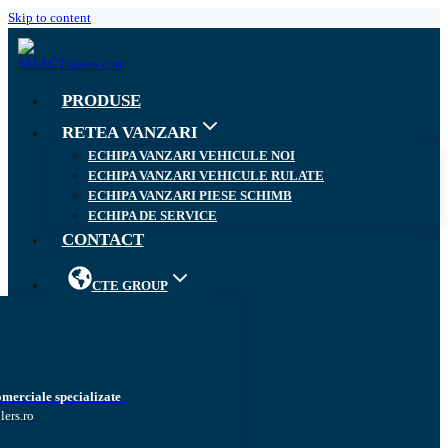
Skip to content
PRODUSE
RETEA VANZARI
ECHIPA VANZARI VEHICULE NOI
ECHIPA VANZARI VEHICULE RULATE
ECHIPA VANZARI PIESE SCHIMB
ECHIPA DE SERVICE
CONTACT
CTE GROUP
omerciale specializate
lers.ro