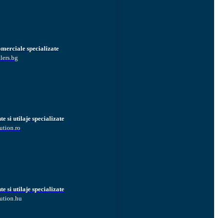
omerciale specializate
lers.bg
 si utilaje specializate
ution.ro
 si utilaje specializate
ution.hu