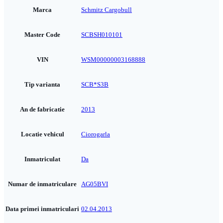
Marca
Schmitz Cargobull
Master Code
SCBSH010101
VIN
WSM00000003168888
Tip varianta
SCB*S3B
An de fabricatie
2013
Locatie vehicul
Ciorogarla
Inmatriculat
Da
Numar de inmatriculare
AG05BVI
Data primei inmatriculari
02.04.2013