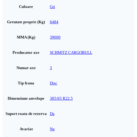
Culoare
Gri
Greutate proprie (Kg)
6484
MMA (Kg)
39000
Producator axe
SCHMITZ CARGOBULL
Numar axe
3
Tip frana
Disc
Dimensiune anvelope
385/65 R22.5
Suport roata de rezerva
Da
Avariat
Nu