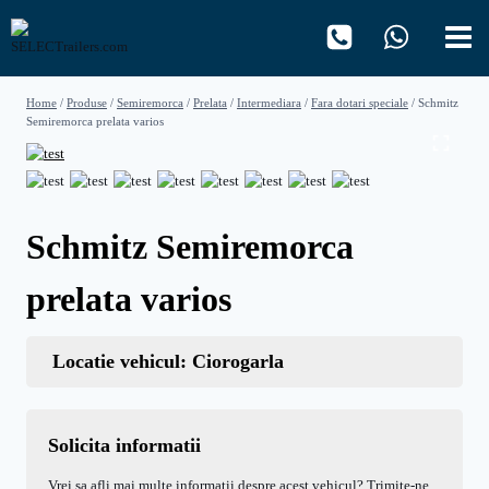
Skip
to
content
Home
/
Produse
/
Semiremorca
/
Prelata
/
Intermediara
/
Fara dotari speciale
/
Schmitz
Semiremorca prelata varios
Schmitz Semiremorca
prelata varios
Locatie vehicul: Ciorogarla
Solicita informatii
Vrei sa afli mai multe informatii despre acest vehicul? Trimite-ne