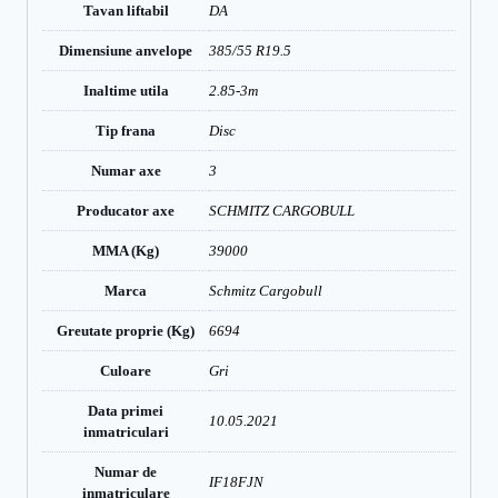
Tavan liftabil
DA
Dimensiune anvelope
385/55 R19.5
Inaltime utila
2.85-3m
Tip frana
Disc
Numar axe
3
Producator axe
SCHMITZ CARGOBULL
MMA (Kg)
39000
Marca
Schmitz Cargobull
Greutate proprie (Kg)
6694
Culoare
Gri
Data primei
10.05.2021
inmatriculari
Numar de
IF18FJN
inmatriculare