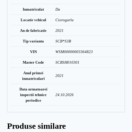
Inmatriculat
Da
Locatie vehicul
Ciorogarla
An de fabricatie
2021
Tip varianta
SCB*S3B
VIN
WSM00000003364823
Master Code
SCBSH010301
Anul primei
2021
inmatriculari
Data urmatoarei
inspectii tehnice
24.10.2026
periodice
Produse similare