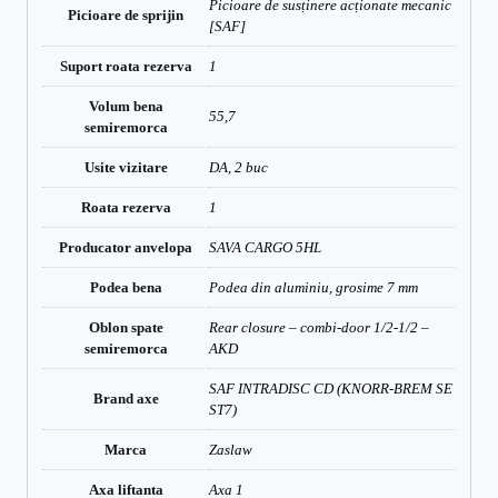
Picioare de susținere acționate mecanic
Picioare de sprijin
[SAF]
Suport roata rezerva
1
Volum bena
55,7
semiremorca
Usite vizitare
DA, 2 buc
Roata rezerva
1
Producator anvelopa
SAVA CARGO 5HL
Podea bena
Podea din aluminiu, grosime 7 mm
Oblon spate
Rear closure – combi-door 1/2-1/2 –
semiremorca
AKD
SAF INTRADISC CD (KNORR-BREM SE
Brand axe
ST7)
Marca
Zaslaw
Axa liftanta
Axa 1