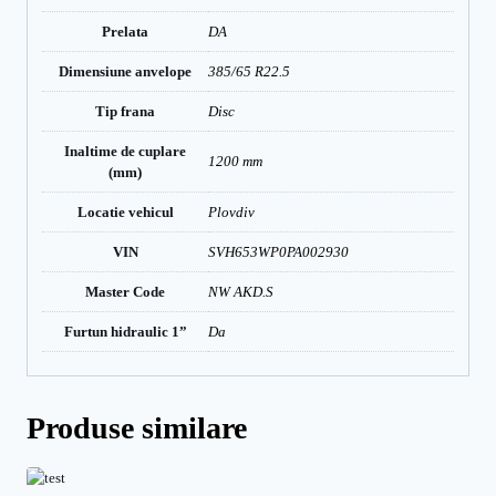
Prelata
DA
Dimensiune anvelope
385/65 R22.5
Tip frana
Disc
Inaltime de cuplare
1200 mm
(mm)
Locatie vehicul
Plovdiv
VIN
SVH653WP0PA002930
Master Code
NW AKD.S
Furtun hidraulic 1”
Da
Produse similare