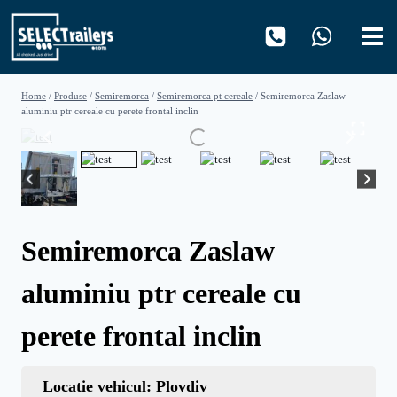
Skip
to
content
Home
/
Produse
/
Semiremorca
/
Semiremorca pt cereale
/
Semiremorca Zaslaw
aluminiu ptr cereale cu perete frontal inclin
Semiremorca Zaslaw
aluminiu ptr cereale cu
perete frontal inclin
Locatie vehicul: Plovdiv