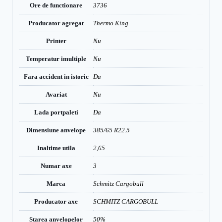
Ore de functionare
3736
Producator agregat
Thermo King
Printer
Nu
Temperatur imultiple
Nu
Fara accident in istoric
Da
Avariat
Nu
Lada portpaleti
Da
Dimensiune anvelope
385/65 R22.5
Inaltime utila
2,65
Numar axe
3
Marca
Schmitz Cargobull
Producator axe
SCHMITZ CARGOBULL
Starea anvelopelor
50%