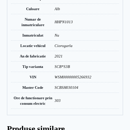
Culoare
Alb
Numar de
HHPN1013
inmatriculare
Inmatriculat
Nu
Locatie vehicul
Ciorogarla
An de fabricatie
2021
Tip varianta
SCB*S3B
VIN
WSM00000005266932
Master Code
SCBSH030104
Ore de functionare prin
303
consum electric
Produse similare