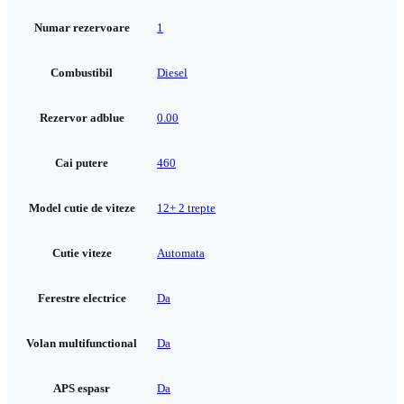
Numar rezervoare
1
Combustibil
Diesel
Rezervor adblue
0.00
Cai putere
460
Model cutie de viteze
12+ 2 trepte
Cutie viteze
Automata
Ferestre electrice
Da
Volan multifunctional
Da
APS espasr
Da