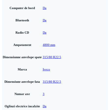
Computer de bord
Da
Bluetooth
Da
Radio CD
Da
Ampatament
4800 mm
Dimensiunne anvelope spate
315/80 R22.5
Marca
Iveco
Dimensiune anvelope fata
315/80 R22.5
Numar axe
3
Oglinzi electrice incalzite
Da