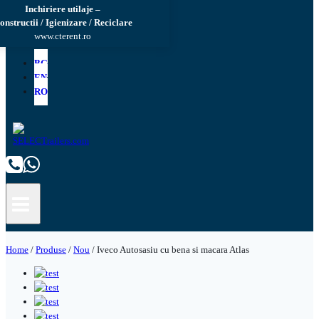
Inchiriere utilaje –
onstructii / Igienizare / Reciclare
www.cterent.ro
BG
EN
RO
Home
/
Produse
/
Nou
/
Iveco Autosasiu cu bena si macara Atlas