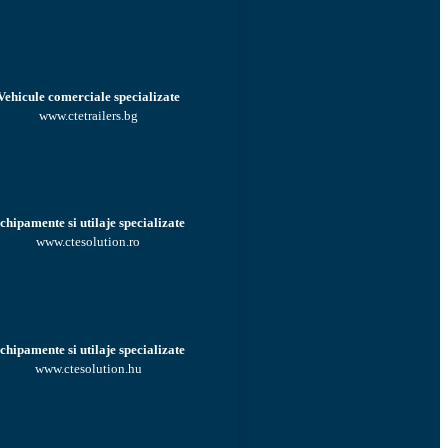
Vehicule comerciale specializate
www.ctetrailers.bg
chipamente si utilaje specializate
www.ctesolution.ro
chipamente si utilaje specializate
www.ctesolution.hu