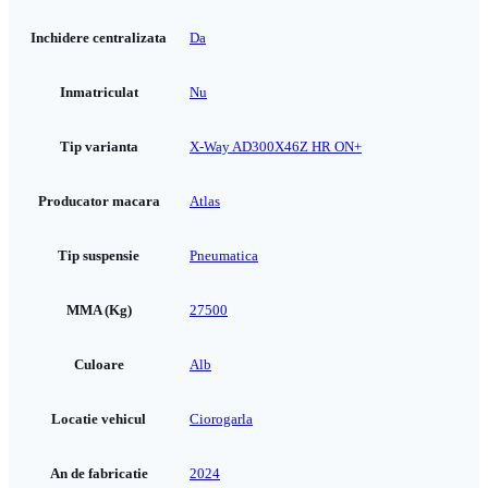
Inchidere centralizata
Da
Inmatriculat
Nu
Tip varianta
X-Way AD300X46Z HR ON+
Producator macara
Atlas
Tip suspensie
Pneumatica
MMA (Kg)
27500
Culoare
Alb
Locatie vehicul
Ciorogarla
An de fabricatie
2024